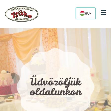
HU
Üdvözöljük
oldalunkon