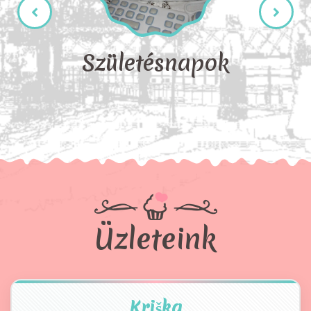
Születésnapok
Üzleteink
Kriška