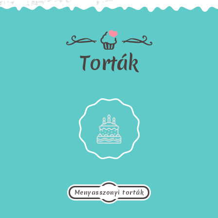
Torták
Menyasszonyi torták