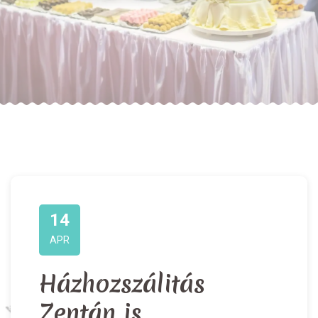
14
APR
Házhozszálitás
Zentán is....