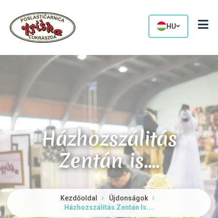
HU
Házhozszálitás
Zentán is....
Kezdőoldal
Újdonságok
Házhozszálitás Zentán Is....